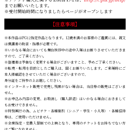
までお願いいたします。
※受付開始時間になりましたらページがオープンします
【注意事項】
※本作品はPG12指定作品となります。12歳未満のお客様のご鑑賞には、親又
は保護者の助言・指導が必要です。
※いかなる場合においても舞台挨拶中の途中入場はお断りさせていただきま
すので、ご了承ください。
※登壇者は予告なく変更する場合がございますこと、予めご了承ください。
※転売・転用を目的としたご購入は、固くお断りいたします。ご来場時にご
本人様確認をさせていただく場合がございますので、
身分証をご持参の上お越しください。
※インターネット販売で完売し残席がない場合は、当日券の販売はございま
せん。
※お申込み内容の変更、お取消し（購入辞退）はいかなる場合におきまして
もお受けできません。
※特別興行の為、ムビチケ・各種割引（シニア・学生・小人等）・各種招待
券は、ご使用いただけません。
※全席指定・定員入替制での上映となり、専用のチケットをお持ちでない方
はご覧になれません。