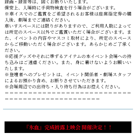
録画・録音等は、固くお断りいたします。
保安上、入場時に手荷物検査を行う場合がございます。
※車イスでのご鑑賞をご希望されるお客様は座席指定券の購
入後、劇場までご連絡ください。
車いすスペースには限りがありますので、ご利用人数によって
は所定のスペース以外でご鑑賞いただく場合がございます。ま
た、イベントの内容やマスコミ取材により、所定のスペース
からご移動いただく場合がございます。あらかじめご了承く
ださい。
※応援グッズやそれに準ずるアイテムの本イベント会場への持
ち込みはご遠慮ください。また、身に着けないようお願いい
たします。
※登壇者へのプレゼントは、イベント関係者・劇場スタッフ
によるお預かり含め、お断りさせていただきます。
※会場周辺での出待ち・入り待ち行為はお控えください。
＝＝＝＝＝＝＝＝＝＝＝＝＝＝＝＝＝＝＝＝＝＝＝＝＝＝＝
＝＝＝＝＝＝＝＝＝＝＝＝＝＝＝＝＝＝＝＝＝
『氷血』完成披露上映会 開催決定！！