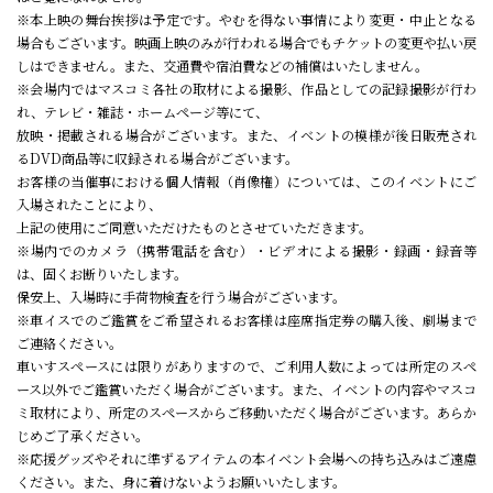
※本上映の舞台挨拶は予定です。やむを得ない事情により変更・中止となる
場合もございます。映画上映のみが行われる場合でもチケットの変更や払い戻
しはできません。また、交通費や宿泊費などの補償はいたしません。
※会場内ではマスコミ各社の取材による撮影、作品としての記録撮影が行わ
れ、テレビ・雑誌・ホームページ等にて、
放映・掲載される場合がございます。また、イベントの模様が後日販売され
るDVD商品等に収録される場合がございます。
お客様の当催事における個人情報（肖像権）については、このイベントにご
入場されたことにより、
上記の使用にご同意いただけたものとさせていただきます。
※場内でのカメラ（携帯電話を含む）・ビデオによる撮影・録画・録音等
は、固くお断りいたします。
保安上、入場時に手荷物検査を行う場合がございます。
※車イスでのご鑑賞をご希望されるお客様は座席指定券の購入後、劇場まで
ご連絡ください。
車いすスペースには限りがありますので、ご利用人数によっては所定のスペ
ース以外でご鑑賞いただく場合がございます。また、イベントの内容やマスコ
ミ取材により、所定のスペースからご移動いただく場合がございます。あらか
じめご了承ください。
※応援グッズやそれに準ずるアイテムの本イベント会場への持ち込みはご遠慮
ください。また、身に着けないようお願いいたします。