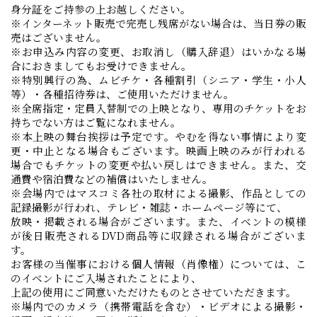
身分証をご持参の上お越しください。
※インターネット販売で完売し残席がない場合は、当日券の販
売はございません。
※お申込み内容の変更、お取消し（購入辞退）はいかなる場
合におきましてもお受けできません。
※特別興行の為、ムビチケ・各種割引（シニア・学生・小人
等）・各種招待券は、ご使用いただけません。
※全席指定・定員入替制での上映となり、専用のチケットをお
持ちでない方はご覧になれません。
※本上映の舞台挨拶は予定です。やむを得ない事情により変
更・中止となる場合もございます。映画上映のみが行われる
場合でもチケットの変更や払い戻しはできません。また、交
通費や宿泊費などの補償はいたしません。
※会場内ではマスコミ各社の取材による撮影、作品としての
記録撮影が行われ、テレビ・雑誌・ホームページ等にて、
放映・掲載される場合がございます。また、イベントの模様
が後日販売されるDVD商品等に収録される場合がございま
す。
お客様の当催事における個人情報（肖像権）については、こ
のイベントにご入場されたことにより、
上記の使用にご同意いただけたものとさせていただきます。
※場内でのカメラ（携帯電話を含む）・ビデオによる撮影・